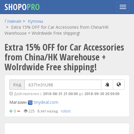
SHOPO
PRO
Перейти
Главная
Купоны
к
Extra 15% OFF for Car Accessories from China/HK
основному
Warehouse + Wolrdwide Free shipping!
содержанию
Extra 15% OFF for Car Accessories
from China/HK Warehouse +
Wolrdwide Free shipping!
Код
Действителен с
2018-08-31 21:00:00
до
2018-09-30 20:59:00
Магазин
tinydeal.com
0
225
8 лет назад
robot