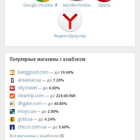
Быстрая
Google Chrome
Mozilla Firefox
Opera
установка
Яндекс.Браузер
Популярные магазины с кэшбэком
banggood.com
— до
10.40%
answear.ua
— до
7.20%
city.travel
— до
6.00%
cleartrip.com
— до
224.00 INR
dhgate.com
— до
40.80%
moyo.ua
— до
2.00%
gold.ua
— до
4.24%
chicco.com.ua
— до
5.60%
Все магазины с кэшбэком
(8)