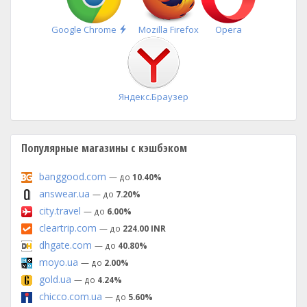
Быстрая
Google Chrome
Mozilla Firefox
Opera
установка
Яндекс.Браузер
Популярные магазины с кэшбэком
banggood.com
— до
10.40%
answear.ua
— до
7.20%
city.travel
— до
6.00%
cleartrip.com
— до
224.00 INR
dhgate.com
— до
40.80%
moyo.ua
— до
2.00%
gold.ua
— до
4.24%
chicco.com.ua
— до
5.60%