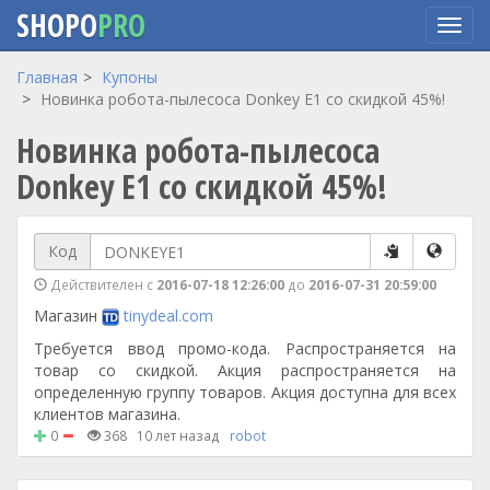
SHOPO
PRO
Перейти
Главная
Купоны
к
Новинка робота-пылесоса Donkey E1 со скидкой 45%!
основному
Новинка робота-пылесоса
содержанию
Donkey E1 со скидкой 45%!
Код
Действителен с
2016-07-18 12:26:00
до
2016-07-31 20:59:00
Магазин
tinydeal.com
Требуется ввод промо-кода. Распространяется на
товар со скидкой. Акция распространяется на
определенную группу товаров. Акция доступна для всех
клиентов магазина.
0
368
10 лет назад
robot