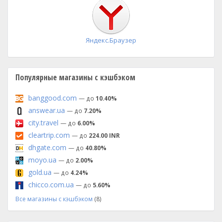
установка
Яндекс.Браузер
Популярные магазины с кэшбэком
banggood.com
— до
10.40%
answear.ua
— до
7.20%
city.travel
— до
6.00%
cleartrip.com
— до
224.00 INR
dhgate.com
— до
40.80%
moyo.ua
— до
2.00%
gold.ua
— до
4.24%
chicco.com.ua
— до
5.60%
Все магазины с кэшбэком
(8)