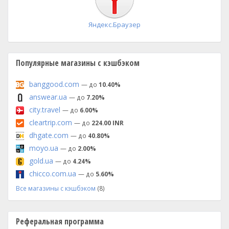
Яндекс.Браузер
Популярные магазины с кэшбэком
banggood.com
— до
10.40%
answear.ua
— до
7.20%
city.travel
— до
6.00%
cleartrip.com
— до
224.00 INR
dhgate.com
— до
40.80%
moyo.ua
— до
2.00%
gold.ua
— до
4.24%
chicco.com.ua
— до
5.60%
Все магазины с кэшбэком
(8)
Реферальная программа