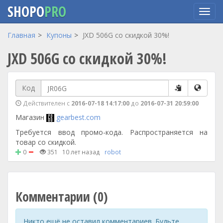
SHOPO
PRO
Перейти
Главная
Купоны
JXD 506G со скидкой 30%!
к
JXD 506G со скидкой 30%!
основному
содержанию
Код
Действителен с
2016-07-18 14:17:00
до
2016-07-31 20:59:00
Магазин
gearbest.com
Требуется ввод промо-кода. Распространяется на
товар со скидкой.
0
351
10 лет назад
robot
Комментарии (0)
Никто ещё не оставил комментариев. Будьте