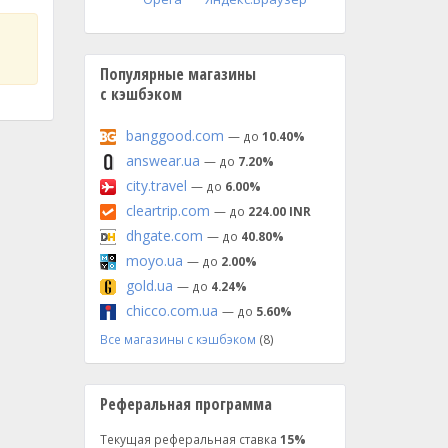
Популярные магазины
с кэшбэком
banggood.com
— до
10.40%
answear.ua
— до
7.20%
city.travel
— до
6.00%
cleartrip.com
— до
224.00 INR
dhgate.com
— до
40.80%
moyo.ua
— до
2.00%
gold.ua
— до
4.24%
chicco.com.ua
— до
5.60%
Все магазины с кэшбэком
(8)
Реферальная программа
Текущая реферальная ставка
15%