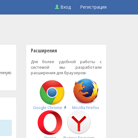
Вход
Регистрация
Расширения
Для более удобной работы с
системой мы разработали
енную
расширения для браузеров:
Быстрая
Google Chrome
Mozilla Firefox
установка
Opera
Яндекс.Браузер