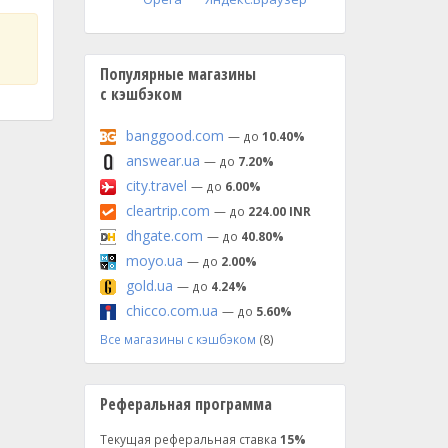
Популярные магазины
с кэшбэком
banggood.com
— до
10.40%
answear.ua
— до
7.20%
city.travel
— до
6.00%
cleartrip.com
— до
224.00 INR
dhgate.com
— до
40.80%
moyo.ua
— до
2.00%
gold.ua
— до
4.24%
chicco.com.ua
— до
5.60%
Все магазины с кэшбэком
(8)
Реферальная программа
Текущая реферальная ставка
15%