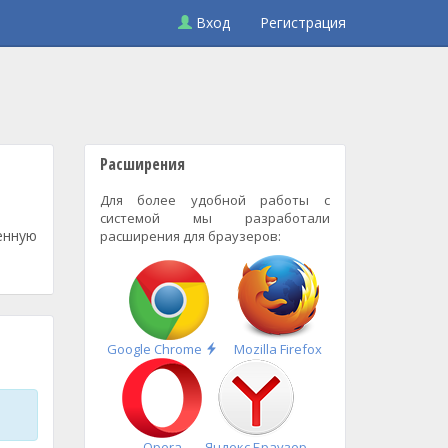
Вход
Регистрация
Расширения
Для более удобной работы с
системой мы разработали
енную
расширения для браузеров:
Быстрая
Google Chrome
Mozilla Firefox
установка
Opera
Яндекс.Браузер