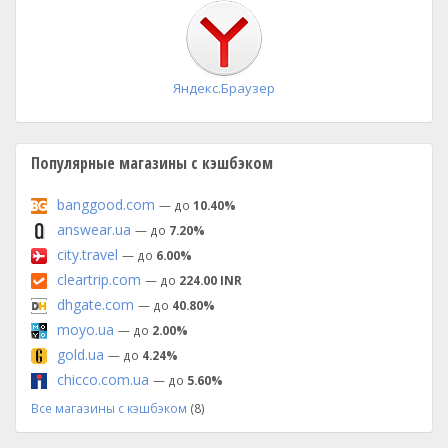
установка
Яндекс.Браузер
Популярные магазины с кэшбэком
banggood.com
— до
10.40%
answear.ua
— до
7.20%
city.travel
— до
6.00%
cleartrip.com
— до
224.00 INR
dhgate.com
— до
40.80%
moyo.ua
— до
2.00%
gold.ua
— до
4.24%
chicco.com.ua
— до
5.60%
Все магазины с кэшбэком
(8)