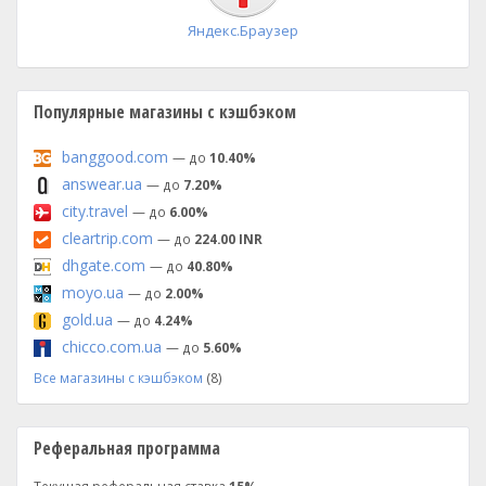
Яндекс.Браузер
Популярные магазины с кэшбэком
banggood.com
— до
10.40%
answear.ua
— до
7.20%
city.travel
— до
6.00%
cleartrip.com
— до
224.00 INR
dhgate.com
— до
40.80%
moyo.ua
— до
2.00%
gold.ua
— до
4.24%
chicco.com.ua
— до
5.60%
Все магазины с кэшбэком
(8)
Реферальная программа