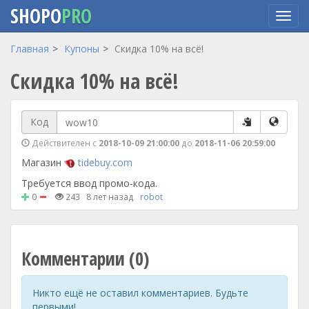
SHOPO
PRO
Перейти
Главная
Купоны
Cкидка 10% на всё!
к
Cкидка 10% на всё!
основному
содержанию
Код
Действителен с
2018-10-09 21:00:00
до
2018-11-06 20:59:00
Магазин
tidebuy.com
Требуется ввод промо-кода.
0
243
8 лет назад
robot
Комментарии (0)
Никто ещё не оставил комментариев. Будьте
первыми!