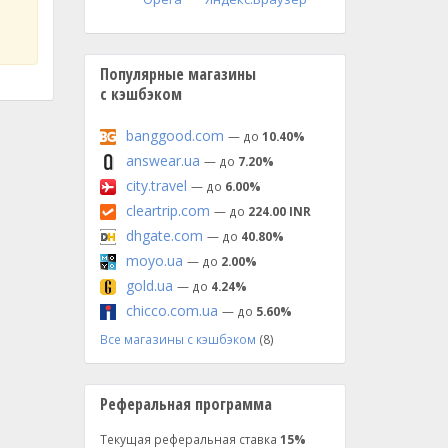
Популярные магазины
с кэшбэком
banggood.com
— до
10.40%
answear.ua
— до
7.20%
city.travel
— до
6.00%
cleartrip.com
— до
224.00 INR
dhgate.com
— до
40.80%
moyo.ua
— до
2.00%
gold.ua
— до
4.24%
chicco.com.ua
— до
5.60%
Все магазины с кэшбэком
(8)
Реферальная программа
Текущая реферальная ставка
15%