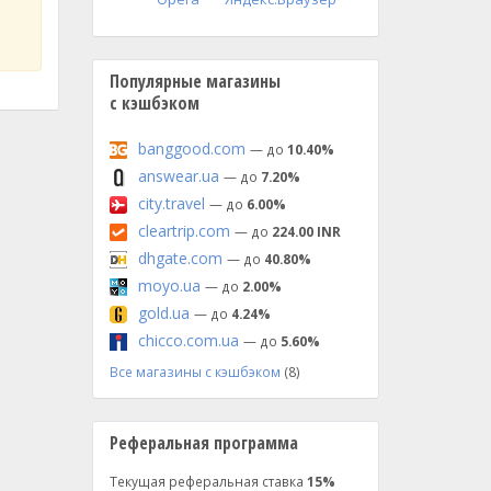
Популярные магазины
с кэшбэком
banggood.com
— до
10.40%
answear.ua
— до
7.20%
city.travel
— до
6.00%
cleartrip.com
— до
224.00 INR
dhgate.com
— до
40.80%
moyo.ua
— до
2.00%
gold.ua
— до
4.24%
chicco.com.ua
— до
5.60%
Все магазины с кэшбэком
(8)
Реферальная программа
Текущая реферальная ставка
15%