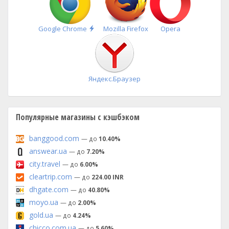
Быстрая
Google Chrome
Mozilla Firefox
Opera
установка
Яндекс.Браузер
Популярные магазины с кэшбэком
banggood.com
— до
10.40%
answear.ua
— до
7.20%
city.travel
— до
6.00%
cleartrip.com
— до
224.00 INR
dhgate.com
— до
40.80%
moyo.ua
— до
2.00%
gold.ua
— до
4.24%
chicco.com.ua
— до
5.60%