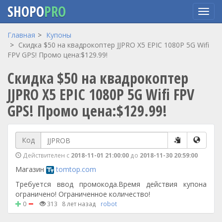
SHOPO
PRO
Перейти
Главная
Купоны
к
Скидка $50 на квадрокоптер JJPRO X5 EPIC 1080P 5G Wifi
основному
FPV GPS! Промо цена:$129.99!
содержанию
Скидка $50 на квадрокоптер
JJPRO X5 EPIC 1080P 5G Wifi FPV
GPS! Промо цена:$129.99!
Код
Действителен с
2018-11-01 21:00:00
до
2018-11-30 20:59:00
Магазин
tomtop.com
Требуется ввод промокода.Время действия купона
ограничено! Ограниченное количество!
0
313
8 лет назад
robot