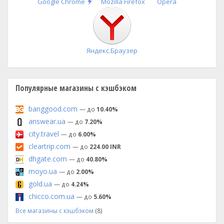
Быстрая
Google Chrome
Mozilla Firefox
Opera
установка
Яндекс.Браузер
Популярные магазины с кэшбэком
banggood.com
— до
10.40%
answear.ua
— до
7.20%
city.travel
— до
6.00%
cleartrip.com
— до
224.00 INR
dhgate.com
— до
40.80%
moyo.ua
— до
2.00%
gold.ua
— до
4.24%
chicco.com.ua
— до
5.60%
Все магазины с кэшбэком
(8)