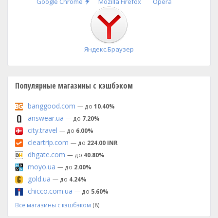
Быстрая
Google Chrome
Mozilla Firefox
Opera
установка
Яндекс.Браузер
Популярные магазины с кэшбэком
banggood.com
— до
10.40%
answear.ua
— до
7.20%
city.travel
— до
6.00%
cleartrip.com
— до
224.00 INR
dhgate.com
— до
40.80%
moyo.ua
— до
2.00%
gold.ua
— до
4.24%
chicco.com.ua
— до
5.60%
Все магазины с кэшбэком
(8)