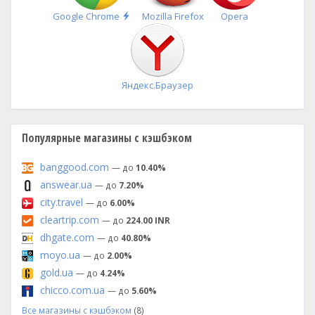
Быстрая
Google Chrome
Mozilla Firefox
Opera
установка
Яндекс.Браузер
Популярные магазины с кэшбэком
banggood.com
— до
10.40%
answear.ua
— до
7.20%
city.travel
— до
6.00%
cleartrip.com
— до
224.00 INR
dhgate.com
— до
40.80%
moyo.ua
— до
2.00%
gold.ua
— до
4.24%
chicco.com.ua
— до
5.60%
Все магазины с кэшбэком
(8)