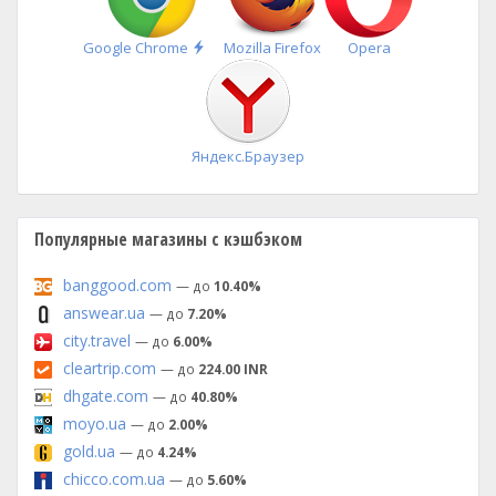
Быстрая
Google Chrome
Mozilla Firefox
Opera
установка
Яндекс.Браузер
Популярные магазины с кэшбэком
banggood.com
— до
10.40%
answear.ua
— до
7.20%
city.travel
— до
6.00%
cleartrip.com
— до
224.00 INR
dhgate.com
— до
40.80%
moyo.ua
— до
2.00%
gold.ua
— до
4.24%
chicco.com.ua
— до
5.60%