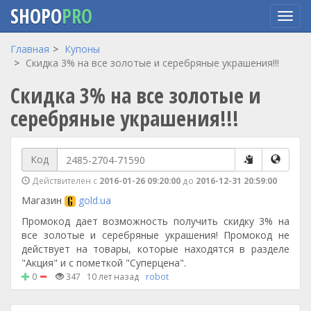
SHOPO
PRO
Перейти
Главная
Купоны
к
Скидка 3% на все золотые и серебряные украшения!!!
основному
Скидка 3% на все золотые и
содержанию
серебряные украшения!!!
Код
Действителен с
2016-01-26 09:20:00
до
2016-12-31 20:59:00
Магазин
gold.ua
Промокод дает возможность получить скидку 3% на
все золотые и серебряные украшения! Промокод не
действует на товары, которые находятся в разделе
"Акция" и с пометкой "Суперцена".
0
347
10 лет назад
robot