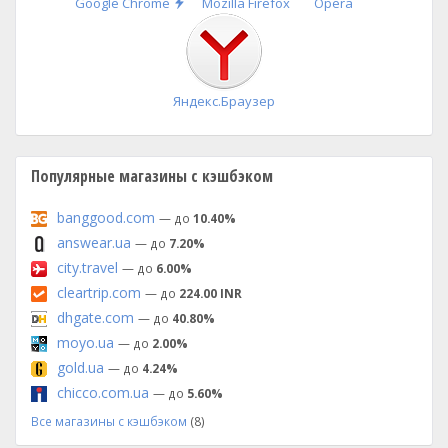
Быстрая
Google Chrome
Mozilla Firefox
Opera
установка
Яндекс.Браузер
Популярные магазины с кэшбэком
banggood.com
— до
10.40%
answear.ua
— до
7.20%
city.travel
— до
6.00%
cleartrip.com
— до
224.00 INR
dhgate.com
— до
40.80%
moyo.ua
— до
2.00%
gold.ua
— до
4.24%
chicco.com.ua
— до
5.60%
Все магазины с кэшбэком
(8)