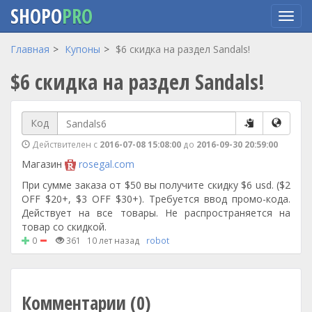
SHOPO
PRO
Перейти
Главная
Купоны
$6 скидка на раздел Sandals!
к
$6 скидка на раздел Sandals!
основному
содержанию
Код
Действителен с
2016-07-08 15:08:00
до
2016-09-30 20:59:00
Магазин
rosegal.com
При сумме заказа от $50 вы получите скидку $6 usd. ($2
OFF $20+, $3 OFF $30+). Требуется ввод промо-кода.
Действует на все товары. Не распространяется на
товар со скидкой.
0
361
10 лет назад
robot
Комментарии (0)