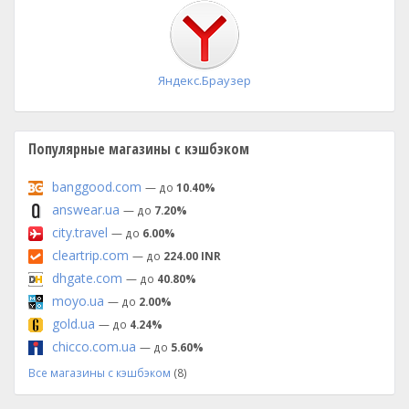
установка
Яндекс.Браузер
Популярные магазины с кэшбэком
banggood.com
— до
10.40%
answear.ua
— до
7.20%
city.travel
— до
6.00%
cleartrip.com
— до
224.00 INR
dhgate.com
— до
40.80%
moyo.ua
— до
2.00%
gold.ua
— до
4.24%
chicco.com.ua
— до
5.60%
Все магазины с кэшбэком
(8)