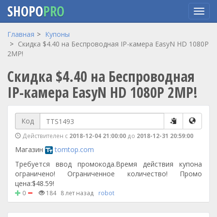
SHOPO
PRO
Перейти
Главная
Купоны
к
Скидка $4.40 на Беспроводная IP-камера EasyN HD 1080P
основному
2MP!
содержанию
Скидка $4.40 на Беспроводная
IP-камера EasyN HD 1080P 2MP!
Код
Действителен с
2018-12-04 21:00:00
до
2018-12-31 20:59:00
Магазин
tomtop.com
Требуется ввод промокода.Время действия купона
ограничено! Ограниченное количество! Промо
цена:$48.59!
0
184
8 лет назад
robot