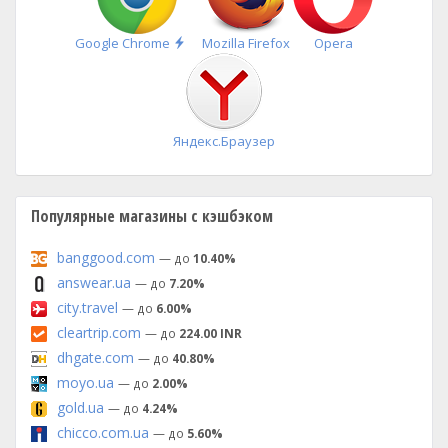
Быстрая
Google Chrome
Mozilla Firefox
Opera
установка
Яндекс.Браузер
Популярные магазины с кэшбэком
banggood.com
— до
10.40%
answear.ua
— до
7.20%
city.travel
— до
6.00%
cleartrip.com
— до
224.00 INR
dhgate.com
— до
40.80%
moyo.ua
— до
2.00%
gold.ua
— до
4.24%
chicco.com.ua
— до
5.60%