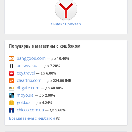
установка
Яндекс.Браузер
Популярные магазины с кэшбэком
banggood.com
— до
10.40%
answear.ua
— до
7.20%
city.travel
— до
6.00%
cleartrip.com
— до
224.00 INR
dhgate.com
— до
40.80%
moyo.ua
— до
2.00%
gold.ua
— до
4.24%
chicco.com.ua
— до
5.60%
Все магазины с кэшбэком
(8)