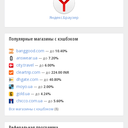
Яндекс.Браузер
Популярные магазины с кэшбэком
banggood.com
— до
10.40%
answear.ua
— до
7.20%
city.travel
— до
6.00%
cleartrip.com
— до
224.00 INR
dhgate.com
— до
40.80%
moyo.ua
— до
2.00%
gold.ua
— до
4.24%
chicco.com.ua
— до
5.60%
Все магазины с кэшбэком
(8)
Реферальная программа