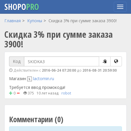
SHOPO
PRO
Перейти
Главная
Купоны
Скидка 3% при сумме заказа 3900!
к
Скидка 3% при сумме заказа
основному
содержанию
3900!
Код
Действителен с
2016-06-24 07:20:00
до
2016-08-31 20:59:00
Магазин
lactomin.ru
Требуется ввод промокода!
0
375
10 лет назад
robot
Комментарии (0)