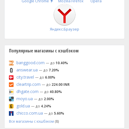
Быстрая
Google Chrome
Mozilla Firefox
Opera
установка
Яндекс.Браузер
Популярные магазины с кэшбэком
banggood.com
— до
10.40%
answear.ua
— до
7.20%
city.travel
— до
6.00%
cleartrip.com
— до
224.00 INR
dhgate.com
— до
40.80%
moyo.ua
— до
2.00%
gold.ua
— до
4.24%
chicco.com.ua
— до
5.60%
Все магазины с кэшбэком
(8)