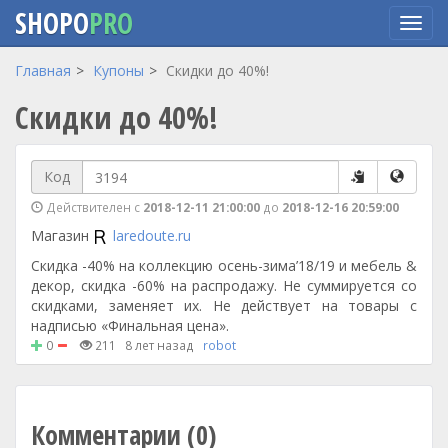
SHOPO
PRO
Перейти
Главная
Купоны
Скидки до 40%!
к
Скидки до 40%!
основному
содержанию
Код
Действителен с
2018-12-11 21:00:00
до
2018-12-16 20:59:00
Магазин
laredoute.ru
Скидка -40% на коллекцию осень-зима’18/19 и мебель &
декор, скидка -60% на распродажу. Не суммируется со
скидками, заменяет их. Не действует на товары с
надписью «Финальная цена».
0
211
8 лет назад
robot
Комментарии (0)