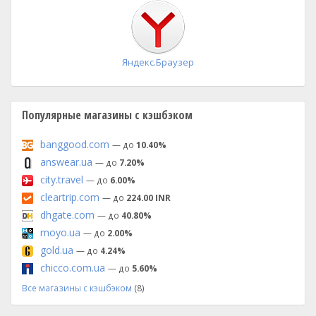
установка
Яндекс.Браузер
Популярные магазины с кэшбэком
banggood.com
— до
10.40%
answear.ua
— до
7.20%
city.travel
— до
6.00%
cleartrip.com
— до
224.00 INR
dhgate.com
— до
40.80%
moyo.ua
— до
2.00%
gold.ua
— до
4.24%
chicco.com.ua
— до
5.60%
Все магазины с кэшбэком
(8)