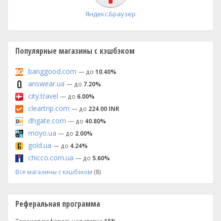
Яндекс.Браузер
Популярные магазины с кэшбэком
banggood.com
— до
10.40%
answear.ua
— до
7.20%
city.travel
— до
6.00%
cleartrip.com
— до
224.00 INR
dhgate.com
— до
40.80%
moyo.ua
— до
2.00%
gold.ua
— до
4.24%
chicco.com.ua
— до
5.60%
Все магазины с кэшбэком
(8)
Реферальная программа