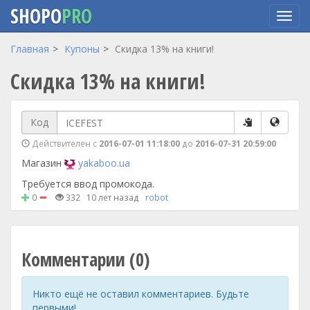
SHOPO
PRO
Перейти
Главная
Купоны
Скидка 13% на книги!
к
Скидка 13% на книги!
основному
содержанию
Код
Действителен с
2016-07-01 11:18:00
до
2016-07-31 20:59:00
Магазин
yakaboo.ua
Требуется ввод промокода.
0
332
10 лет назад
robot
Комментарии (0)
Никто ещё не оставил комментариев. Будьте
первыми!