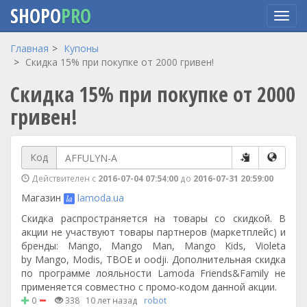
SHOPO
PRO
Перейти
Главная
Купоны
к
Скидка 15% при покупке от 2000 гривен!
основному
Скидка 15% при покупке от 2000
содержанию
гривен!
Код
Действителен с
2016-07-04 07:54:00
до
2016-07-31 20:59:00
Магазин
lamoda.ua
Скидка распространяется на товары со скидкой. В
акции не участвуют товары партнеров (маркетплейс) и
бренды: Mango, Mango Man, Mango Kids, Violeta
by Mango, Modis, ТВОЕ и oodji. Дополнительная скидка
по программе лояльности Lamoda Friends&Family не
применяется совместно с промо-кодом данной акции.
0
338
10 лет назад
robot