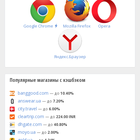
Быстрая
Google Chrome
Mozilla Firefox
Opera
установка
Яндекс.Браузер
Популярные магазины с кэшбэком
banggood.com
— до
10.40%
answear.ua
— до
7.20%
city.travel
— до
6.00%
cleartrip.com
— до
224.00 INR
dhgate.com
— до
40.80%
moyo.ua
— до
2.00%
gold.ua