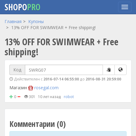
SHOPO
PRO
Перейти
Главная
Купоны
к
13% OFF FOR SWIMWEAR + Free shipping!
основному
13% OFF FOR SWIMWEAR + Free
содержанию
shipping!
Код
Действителен с
2016-07-14 06:55:00
до
2016-08-31 20:59:00
Магазин
rosegal.com
0
301
10 лет назад
robot
Комментарии (0)