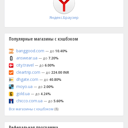
Яндекс.Браузер
Популярные магазины с кэшбэком
banggood.com
— до
10.40%
answear.ua
— до
7.20%
city.travel
— до
6.00%
cleartrip.com
— до
224.00 INR
dhgate.com
— до
40.80%
moyo.ua
— до
2.00%
gold.ua
— до
4.24%
chicco.com.ua
— до
5.60%
Все магазины с кэшбэком
(8)
Реферальная программа