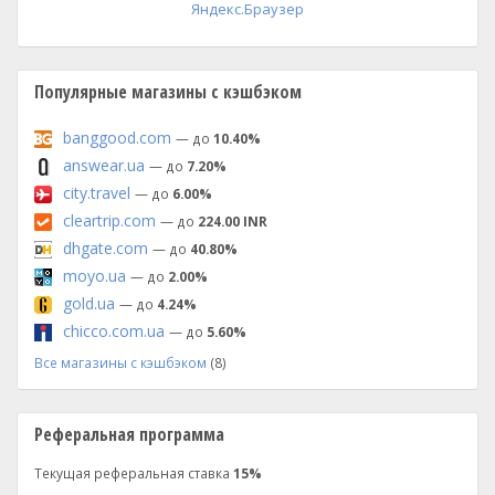
Яндекс.Браузер
Популярные магазины с кэшбэком
banggood.com
— до
10.40%
answear.ua
— до
7.20%
city.travel
— до
6.00%
cleartrip.com
— до
224.00 INR
dhgate.com
— до
40.80%
moyo.ua
— до
2.00%
gold.ua
— до
4.24%
chicco.com.ua
— до
5.60%
Все магазины с кэшбэком
(8)
Реферальная программа
Текущая реферальная ставка
15%