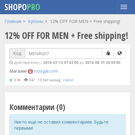
SHOPO
PRO
Перейти
Главная
Купоны
12% OFF FOR MEN + Free shipping!
к
12% OFF FOR MEN + Free shipping!
основному
содержанию
Код
Действителен с
2016-07-14 07:03:00
до
2016-08-31 20:59:00
Магазин
rosegal.com
0
347
10 лет назад
robot
Комментарии (0)
Никто ещё не оставил комментариев. Будьте
первыми!