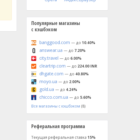
Популярные магазины
с кэшбэком
banggood.com
— до
10.40%
answear.ua
— до
7.20%
city.travel
— до
6.00%
cleartrip.com
— до
224.00 INR
dhgate.com
— до
40.80%
moyo.ua
— до
2.00%
gold.ua
— до
4.24%
chicco.com.ua
— до
5.60%
Все магазины с кэшбэком
(8)
Реферальная программа
Текущая реферальная ставка
15%