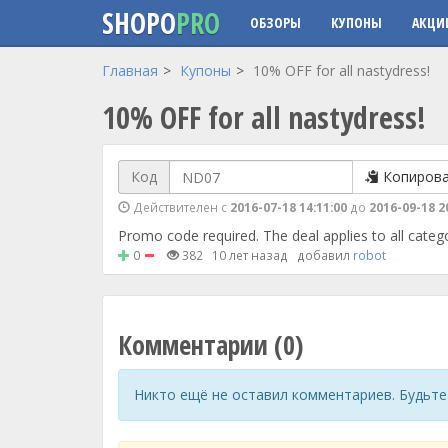
SHOPO
PRO
ОБЗОРЫ
КУПОНЫ
АКЦИ
Перейти к основному содержанию
Главная
Купоны
10% OFF for all nastydress!
10% OFF for all nastydress!
Код
Копиров
Действителен с
2016-07-18 14:11:00
до
2016-09-18 2
Promo code required. The deal applies to all catego
0
382
10 лет назад
добавил
robot
Комментарии (0)
Никто ещё не оставил комментариев. Будьте