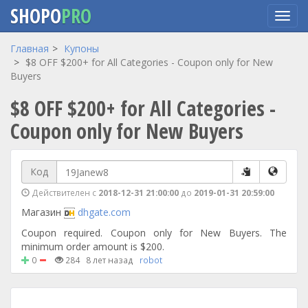
SHOPO
PRO
Перейти
Главная
Купоны
к
$8 OFF $200+ for All Categories - Coupon only for New
основному
Buyers
содержанию
$8 OFF $200+ for All Categories -
Coupon only for New Buyers
Код
Действителен с
2018-12-31 21:00:00
до
2019-01-31 20:59:00
Магазин
dhgate.com
Coupon required. Coupon only for New Buyers. The
minimum order amount is $200.
0
284
8 лет назад
robot