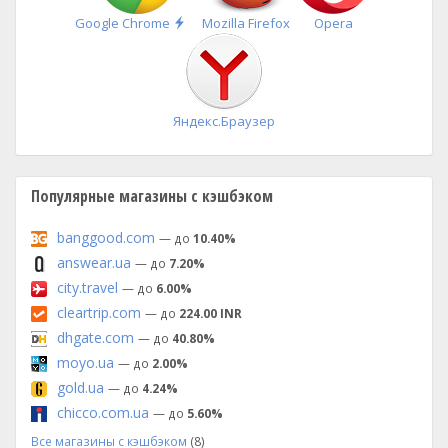
Быстрая
Google Chrome
Mozilla Firefox
Opera
установка
Яндекс.Браузер
Популярные магазины с кэшбэком
banggood.com
— до
10.40%
answear.ua
— до
7.20%
city.travel
— до
6.00%
cleartrip.com
— до
224.00 INR
dhgate.com
— до
40.80%
moyo.ua
— до
2.00%
gold.ua
— до
4.24%
chicco.com.ua
— до
5.60%
Все магазины с кэшбэком
(8)