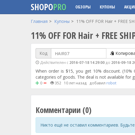
SHOPO
PRO
ОБЗОРЫ
КУПОНЫ
АКЦИ
Перейти к основному содержанию
Главная
Купоны
11% OFF FOR Hair + FREE S
11% OFF FOR Hair + FREE S
Код
Копиров
Действителен с
2016-07-18 14:29:00
до
2016-09-18 2
When order is $15, you get 10% discount. (10% 
categories of goods. The deal is not available for 
0
352
10 лет назад
добавил
robot
Комментарии (0)
Никто ещё не оставил комментариев. Будьте