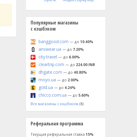
Популярные магазины
с кэшбэком
banggood.com
— до
10.40%
answear.ua
— до
7.20%
city.travel
— до
6.00%
cleartrip.com
— до
224.00 INR
dhgate.com
— до
40.80%
moyo.ua
— до
2.00%
gold.ua
— до
4.24%
chicco.com.ua
— до
5.60%
Все магазины с кэшбэком
(8)
Реферальная программа
Текущая реферальная ставка
15%