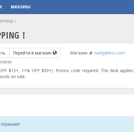
И
МАГАЗИНЫ
HIPPING！
HIPPING！
ать
Перейти в магазин
Магазин
nastydress.com
0:59:00
OFF $15+, 11% OFF $50+). Promo code required. The deal applies 
goods on sale.
 первыми!