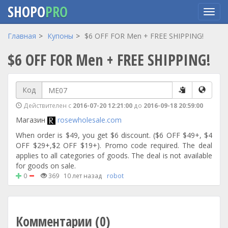
SHOPO
PRO
Перейти
Главная
Купоны
$6 OFF FOR Men + FREE SHIPPING!
к
$6 OFF FOR Men + FREE SHIPPING!
основному
содержанию
Код
Действителен с
2016-07-20 12:21:00
до
2016-09-18 20:59:00
Магазин
rosewholesale.com
When order is $49, you get $6 discount. ($6 OFF $49+, $4
OFF $29+,$2 OFF $19+). Promo code required. The deal
applies to all categories of goods. The deal is not available
for goods on sale.
0
369
10 лет назад
robot
Комментарии (0)