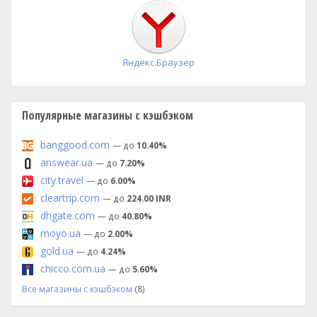
установка
Яндекс.Браузер
Популярные магазины с кэшбэком
banggood.com
— до
10.40%
answear.ua
— до
7.20%
city.travel
— до
6.00%
cleartrip.com
— до
224.00 INR
dhgate.com
— до
40.80%
moyo.ua
— до
2.00%
gold.ua
— до
4.24%
chicco.com.ua
— до
5.60%
Все магазины с кэшбэком
(8)