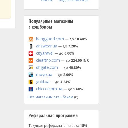
Популярные магазины
с кэшбэком
banggood.com
— до
10.40%
answear.ua
— до
7.20%
city.travel
— до
6.00%
cleartrip.com
— до
224.00 INR
dhgate.com
— до
40.80%
moyo.ua
— до
2.00%
gold.ua
— до
4.24%
chicco.com.ua
— до
5.60%
Все магазины с кэшбэком
(8)
Реферальная программа
Текущая реферальная ставка
15%