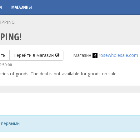
И
МАГАЗИНЫ
IPPING!
PPING!
ать
Перейти в магазин
Магазин
rosewholesale.com
0:59:00
ries of goods. The deal is not available for goods on sale.
 первыми!