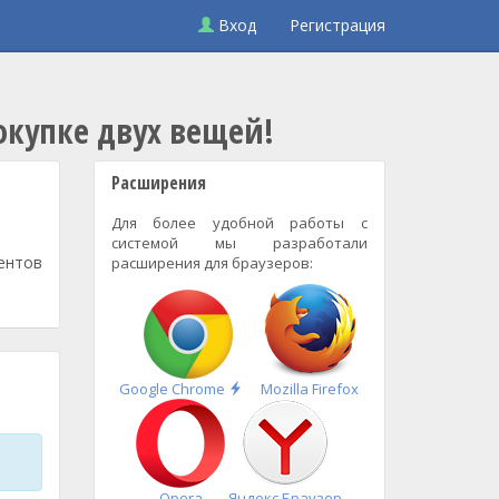
Вход
Регистрация
окупке двух вещей!
Расширения
Для более удобной работы с
системой мы разработали
ентов
расширения для браузеров:
Быстрая
Google Chrome
Mozilla Firefox
установка
Opera
Яндекс.Браузер