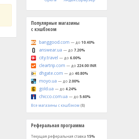
Популярные магазины
с кэшбэком
banggood.com
— до
10.40%
answear.ua
— до
7.20%
city.travel
— до
6.00%
cleartrip.com
— до
224.00 INR
dhgate.com
— до
40.80%
moyo.ua
— до
2.00%
gold.ua
— до
4.24%
chicco.com.ua
— до
5.60%
Все магазины с кэшбэком
(8)
Реферальная программа
Текущая реферальная ставка
15%