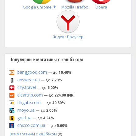
Быстрая
Google Chrome
Mozilla Firefox
Opera
установка
Яндекс.Браузер
Популярные магазины с кэшбэком
banggood.com
— до
10.40%
answear.ua
— до
7.20%
city.travel
— до
6.00%
cleartrip.com
— до
224.00 INR
dhgate.com
— до
40.80%
moyo.ua
— до
2.00%
gold.ua
— до
4.24%
chicco.com.ua
— до
5.60%
Все магазины с кэшбэком
(8)