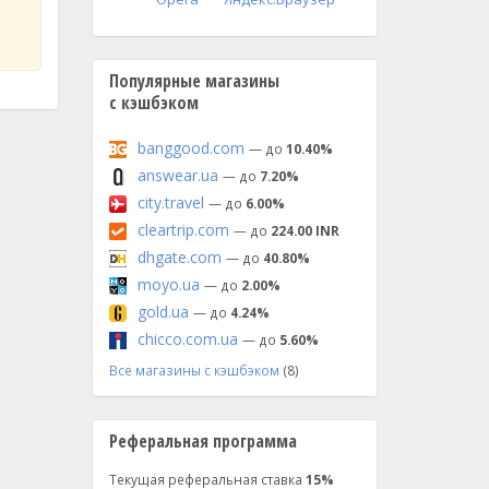
Популярные магазины
с кэшбэком
banggood.com
— до
10.40%
answear.ua
— до
7.20%
city.travel
— до
6.00%
cleartrip.com
— до
224.00 INR
dhgate.com
— до
40.80%
moyo.ua
— до
2.00%
gold.ua
— до
4.24%
chicco.com.ua
— до
5.60%
Все магазины с кэшбэком
(8)
Реферальная программа
Текущая реферальная ставка
15%