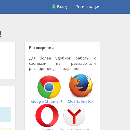
Вход
Регистрация
!
Расширения
Для более удобной работы с
системой мы разработали
расширения для браузеров:
Быстрая
Google Chrome
Mozilla Firefox
установка
Opera
Яндекс.Браузер