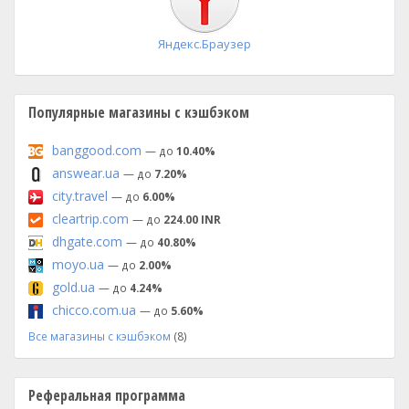
Яндекс.Браузер
Популярные магазины с кэшбэком
banggood.com
— до
10.40%
answear.ua
— до
7.20%
city.travel
— до
6.00%
cleartrip.com
— до
224.00 INR
dhgate.com
— до
40.80%
moyo.ua
— до
2.00%
gold.ua
— до
4.24%
chicco.com.ua
— до
5.60%
Все магазины с кэшбэком
(8)
Реферальная программа