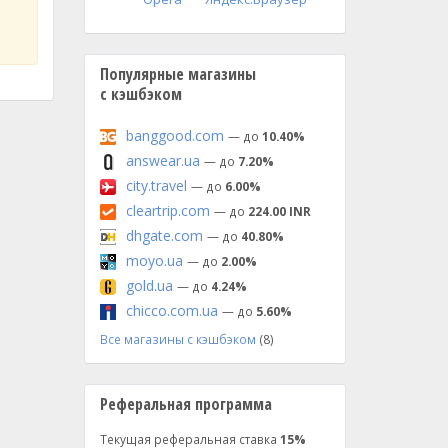
Популярные магазины
с кэшбэком
banggood.com
— до
10.40%
answear.ua
— до
7.20%
city.travel
— до
6.00%
cleartrip.com
— до
224.00 INR
dhgate.com
— до
40.80%
moyo.ua
— до
2.00%
gold.ua
— до
4.24%
chicco.com.ua
— до
5.60%
Все магазины с кэшбэком
(8)
Реферальная программа
Текущая реферальная ставка
15%