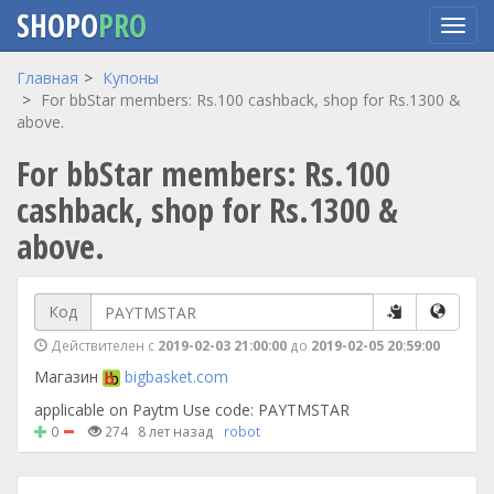
SHOPO
PRO
Перейти
Главная
Купоны
к
For bbStar members: Rs.100 cashback, shop for Rs.1300 &
основному
above.
содержанию
For bbStar members: Rs.100
cashback, shop for Rs.1300 &
above.
Код
Действителен с
2019-02-03 21:00:00
до
2019-02-05 20:59:00
Магазин
bigbasket.com
applicable on Paytm Use code: PAYTMSTAR
0
274
8 лет назад
robot