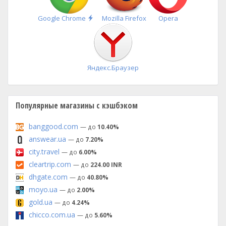
Быстрая
Google Chrome
Mozilla Firefox
Opera
установка
Яндекс.Браузер
Популярные магазины с кэшбэком
banggood.com
— до
10.40%
answear.ua
— до
7.20%
city.travel
— до
6.00%
cleartrip.com
— до
224.00 INR
dhgate.com
— до
40.80%
moyo.ua
— до
2.00%
gold.ua
— до
4.24%
chicco.com.ua
— до
5.60%