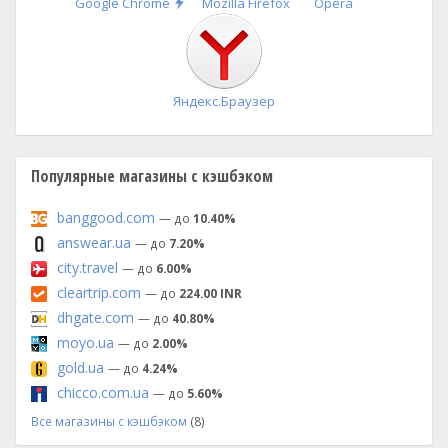
Быстрая
Google Chrome
Mozilla Firefox
Opera
установка
Яндекс.Браузер
Популярные магазины с кэшбэком
banggood.com
— до
10.40%
answear.ua
— до
7.20%
city.travel
— до
6.00%
cleartrip.com
— до
224.00 INR
dhgate.com
— до
40.80%
moyo.ua
— до
2.00%
gold.ua
— до
4.24%
chicco.com.ua
— до
5.60%
Все магазины с кэшбэком
(8)