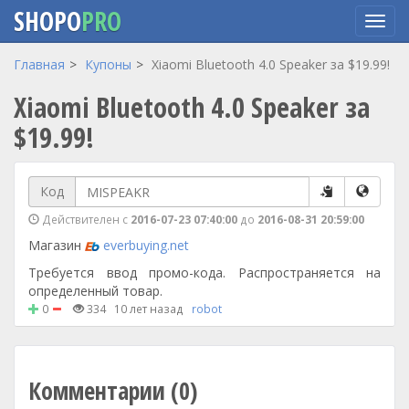
SHOPO
PRO
Перейти
Главная
Купоны
Xiaomi Bluetooth 4.0 Speaker за $19.99!
к
Xiaomi Bluetooth 4.0 Speaker за
основному
содержанию
$19.99!
Код
Действителен с
2016-07-23 07:40:00
до
2016-08-31 20:59:00
Магазин
everbuying.net
Требуется ввод промо-кода. Распространяется на
определенный товар.
0
334
10 лет назад
robot
Комментарии (0)