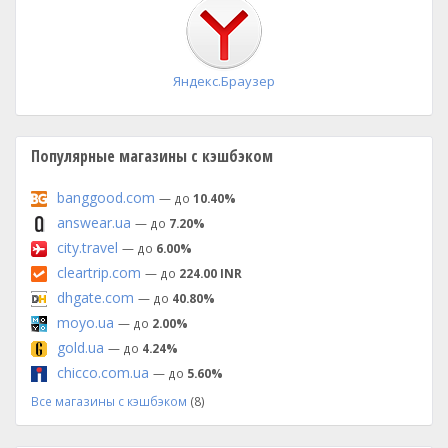
установка
Яндекс.Браузер
Популярные магазины с кэшбэком
banggood.com
— до
10.40%
answear.ua
— до
7.20%
city.travel
— до
6.00%
cleartrip.com
— до
224.00 INR
dhgate.com
— до
40.80%
moyo.ua
— до
2.00%
gold.ua
— до
4.24%
chicco.com.ua
— до
5.60%
Все магазины с кэшбэком
(8)