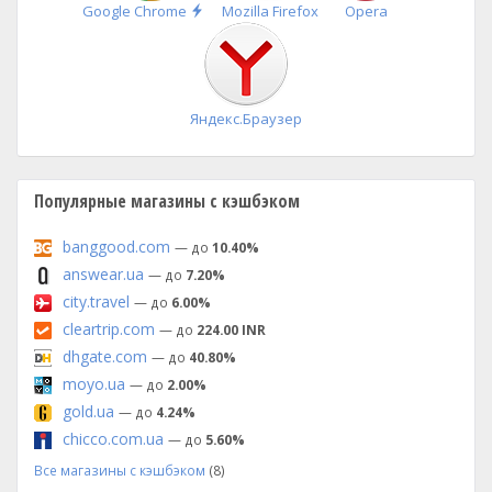
Быстрая
Google Chrome
Mozilla Firefox
Opera
установка
Яндекс.Браузер
Популярные магазины с кэшбэком
banggood.com
— до
10.40%
answear.ua
— до
7.20%
city.travel
— до
6.00%
cleartrip.com
— до
224.00 INR
dhgate.com
— до
40.80%
moyo.ua
— до
2.00%
gold.ua
— до
4.24%
chicco.com.ua
— до
5.60%
Все магазины с кэшбэком
(8)