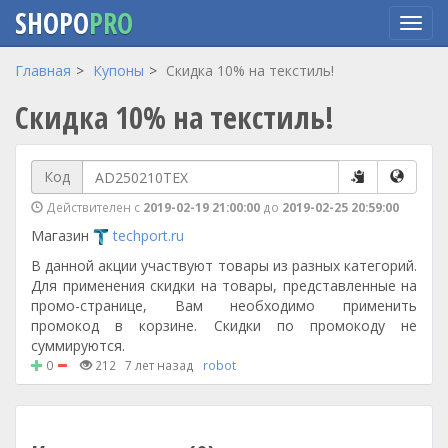
SHOPO
PRO
Перейти
Главная
Купоны
Скидка 10% на текстиль!
к
Скидка 10% на текстиль!
основному
содержанию
Код
Действителен с
2019-02-19 21:00:00
до
2019-02-25 20:59:00
Магазин
techport.ru
В данной акции участвуют товары из разных категорий.
Для применения скидки на товары, представленные на
промо-странице, Вам необходимо применить
промокод в корзине. Скидки по промокоду не
суммируются.
0
212
7 лет назад
robot