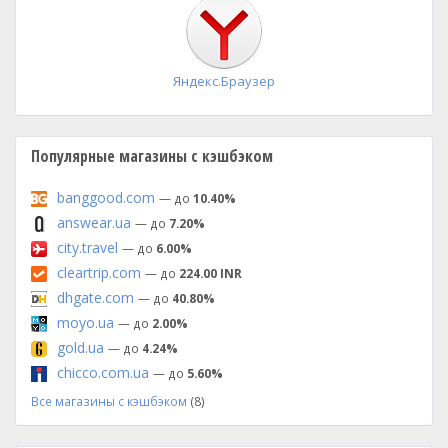
установка
Яндекс.Браузер
Популярные магазины с кэшбэком
banggood.com
— до
10.40%
answear.ua
— до
7.20%
city.travel
— до
6.00%
cleartrip.com
— до
224.00 INR
dhgate.com
— до
40.80%
moyo.ua
— до
2.00%
gold.ua
— до
4.24%
chicco.com.ua
— до
5.60%
Все магазины с кэшбэком
(8)