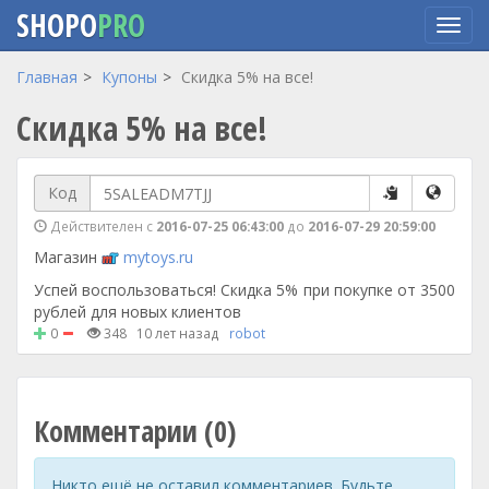
SHOPO
PRO
Перейти
Главная
Купоны
Скидка 5% на все!
к
Скидка 5% на все!
основному
содержанию
Код
Действителен с
2016-07-25 06:43:00
до
2016-07-29 20:59:00
Магазин
mytoys.ru
Успей воспользоваться! Скидка 5% при покупке от 3500
рублей для новых клиентов
0
348
10 лет назад
robot
Комментарии (0)
Никто ещё не оставил комментариев. Будьте