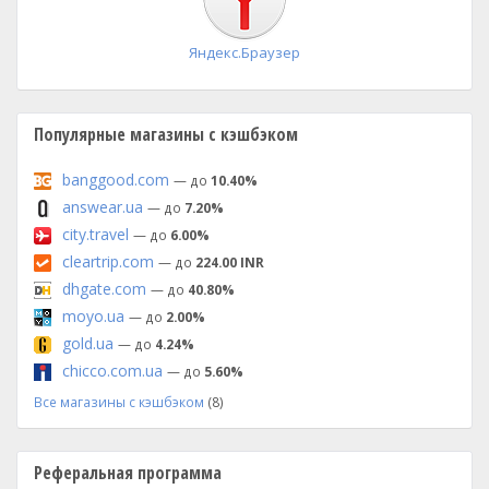
Яндекс.Браузер
Популярные магазины с кэшбэком
banggood.com
— до
10.40%
answear.ua
— до
7.20%
city.travel
— до
6.00%
cleartrip.com
— до
224.00 INR
dhgate.com
— до
40.80%
moyo.ua
— до
2.00%
gold.ua
— до
4.24%
chicco.com.ua
— до
5.60%
Все магазины с кэшбэком
(8)
Реферальная программа