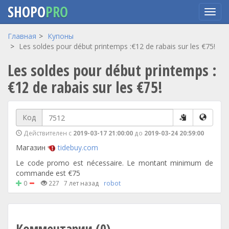
SHOPO
PRO
Перейти
Главная
Купоны
к
Les soldes pour début printemps :€12 de rabais sur les €75!
основному
Les soldes pour début printemps :
содержанию
€12 de rabais sur les €75!
Код
Действителен с
2019-03-17 21:00:00
до
2019-03-24 20:59:00
Магазин
tidebuy.com
Le code promo est nécessaire. Le montant minimum de
commande est €75
0
227
7 лет назад
robot