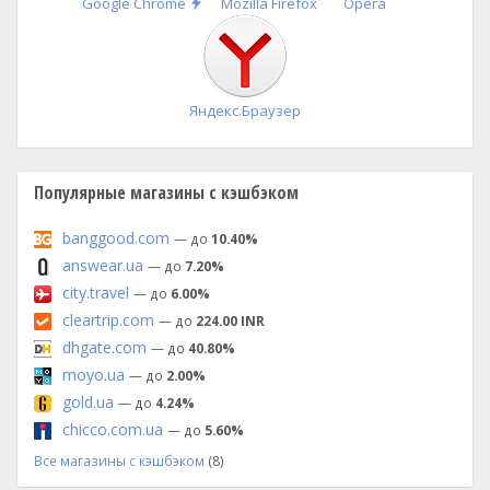
Быстрая
Google Chrome
Mozilla Firefox
Opera
установка
Яндекс.Браузер
Популярные магазины с кэшбэком
banggood.com
— до
10.40%
answear.ua
— до
7.20%
city.travel
— до
6.00%
cleartrip.com
— до
224.00 INR
dhgate.com
— до
40.80%
moyo.ua
— до
2.00%
gold.ua
— до
4.24%
chicco.com.ua
— до
5.60%
Все магазины с кэшбэком
(8)