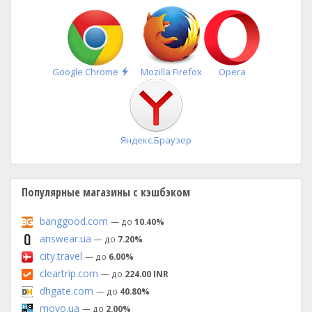
Быстрая
Google Chrome
Mozilla Firefox
Opera
установка
Яндекс.Браузер
Популярные магазины с кэшбэком
banggood.com
— до
10.40%
answear.ua
— до
7.20%
city.travel
— до
6.00%
cleartrip.com
— до
224.00 INR
dhgate.com
— до
40.80%
moyo.ua
— до
2.00%