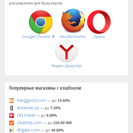
расширения для браузеров:
Быстрая
Google Chrome
Mozilla Firefox
Opera
установка
Яндекс.Браузер
Популярные магазины с кэшбэком
banggood.com
— до
10.40%
answear.ua
— до
7.20%
city.travel
— до
6.00%
cleartrip.com
— до
224.00 INR
dhgate.com
— до
40.80%