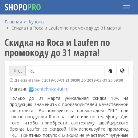
SHOPO
PRO
Перейти
Главная
Купоны
к
Скидка на Roca и Laufen по промокоду до 31 марта!
основному
Скидка на Roca и Laufen по
содержанию
промокоду до 31 марта!
Код
Действителен с
2019-03-01 21:00:00
до
2019-03-31 20:59:00
Магазин
santehnika-tut.ru
Только до 31 марта уникальная скидка 10% на
продукцию знаменитых производителей качественной
сантехники. Воспользуйтесь промокодом "RL" при
заказе продукции Roca на сайте или по телефону. Для
того, чтобы приобрести сантехнику швейцарского
бренда Laufen со скидкой 10% используйте промокод
"RL". Приятных покупок! В акции не участвуют чугунные