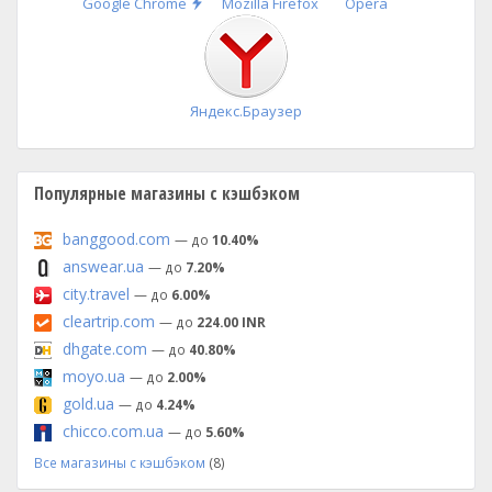
Быстрая
Google Chrome
Mozilla Firefox
Opera
установка
Яндекс.Браузер
Популярные магазины с кэшбэком
banggood.com
— до
10.40%
answear.ua
— до
7.20%
city.travel
— до
6.00%
cleartrip.com
— до
224.00 INR
dhgate.com
— до
40.80%
moyo.ua
— до
2.00%
gold.ua
— до
4.24%
chicco.com.ua
— до
5.60%
Все магазины с кэшбэком
(8)