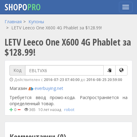
SHOPO
PRO
Перейти
Главная
Купоны
к
LETV Leeco One X600 4G Phablet за $128.99!
основному
LETV Leeco One X600 4G Phablet за
содержанию
$128.99!
Код
Действителен с
2016-07-23 07:40:00
до
2016-08-25 20:59:00
Магазин
everbuying.net
Требуется ввод промо-кода. Распространяется на
определенный товар.
0
365
10 лет назад
robot