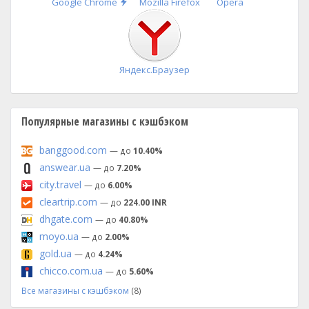
Быстрая
Google Chrome
Mozilla Firefox
Opera
установка
Яндекс.Браузер
Популярные магазины с кэшбэком
banggood.com
— до
10.40%
answear.ua
— до
7.20%
city.travel
— до
6.00%
cleartrip.com
— до
224.00 INR
dhgate.com
— до
40.80%
moyo.ua
— до
2.00%
gold.ua
— до
4.24%
chicco.com.ua
— до
5.60%
Все магазины с кэшбэком
(8)