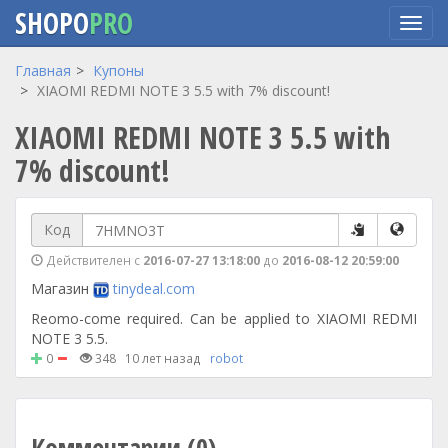
SHOPO
PRO
Перейти
Главная
Купоны
к
XIAOMI REDMI NOTE 3 5.5 with 7% discount!
основному
XIAOMI REDMI NOTE 3 5.5 with
содержанию
7% discount!
Код
Действителен с
2016-07-27 13:18:00
до
2016-08-12 20:59:00
Магазин
tinydeal.com
Reomo-come required. Can be applied to XIAOMI REDMI
NOTE 3 5.5.
0
348
10 лет назад
robot