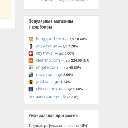
Популярные магазины
с кэшбэком
banggood.com
— до
10.40%
answear.ua
— до
7.20%
city.travel
— до
6.00%
cleartrip.com
— до
224.00 INR
dhgate.com
— до
40.80%
moyo.ua
— до
2.00%
gold.ua
— до
4.24%
chicco.com.ua
— до
5.60%
Все магазины с кэшбэком
(8)
Реферальная программа
Текущая реферальная ставка
15%