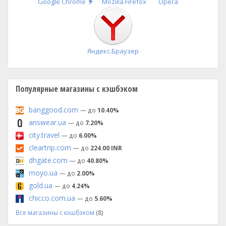
Быстрая
Google Chrome
Mozilla Firefox
Opera
установка
Яндекс.Браузер
Популярные магазины с кэшбэком
banggood.com
— до
10.40%
answear.ua
— до
7.20%
city.travel
— до
6.00%
cleartrip.com
— до
224.00 INR
dhgate.com
— до
40.80%
moyo.ua
— до
2.00%
gold.ua
— до
4.24%
chicco.com.ua
— до
5.60%
Все магазины с кэшбэком
(8)