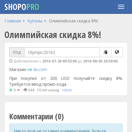
SHOPO
PRO
Перейти
Главная
Купоны
Олимпийская скидка 8%!
к
Олимпийская скидка 8%!
основному
содержанию
Код
Действителен с
2016-07-29 09:33:00
до
2016-08-05 20:59:00
Магазин
dx.com
При покупке от 200 USD получайте скидку 8%.
Требуется ввод промо-кода.
0
344
10 лет назад
robot
Комментарии (0)
Никто ещё не оставил комментариев. Будьте