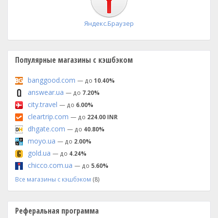
Яндекс.Браузер
Популярные магазины с кэшбэком
banggood.com
— до
10.40%
answear.ua
— до
7.20%
city.travel
— до
6.00%
cleartrip.com
— до
224.00 INR
dhgate.com
— до
40.80%
moyo.ua
— до
2.00%
gold.ua
— до
4.24%
chicco.com.ua
— до
5.60%
Все магазины с кэшбэком
(8)
Реферальная программа